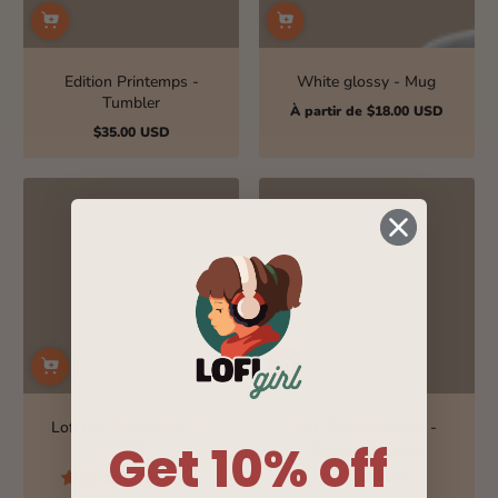
Edition Printemps -
White glossy - Mug
Tumbler
À partir de $18.00 USD
Prix
$35.00 USD
normal
Prix
normal
Lofi Girl Essentials - T-
Lofi Girl Essentials -
Get 10% off
shirt
Casquette Beige
1 avis
$24.99 USD
Prix