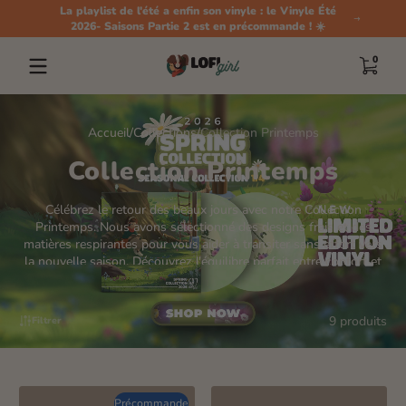
La playlist de l'été a enfin son vinyle : le Vinyle Été
Passer au contenu
2026- Saisons Partie 2 est en précommande ! ☀️
0 artic
0
Accueil
Collections
Collection Printemps
Collection Printemps
Célébrez le retour des beaux jours avec notre Collection
Printemps. Nous avons sélectionné des designs frais et des
matières respirantes pour vous aider à transiter sans effort vers
la nouvelle saison. Découvrez l'équilibre parfait entre confort et
style pour renouveler votre garde-robe dès aujourd'hui. 🌸
9 produits
Filtrer
Précommande